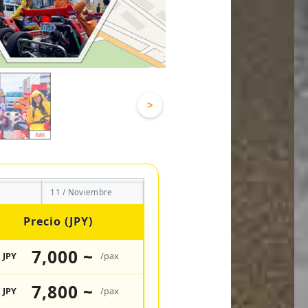
>
11 / Noviembre
Precio (JPY)
7,000 ~
JPY
/pax
7,800 ~
JPY
/pax