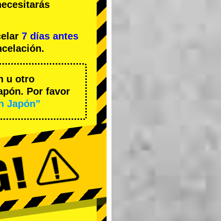
necesitarás
celar
7 días antes
ncelación.
n u otro
apón. Por favor
en Japón”