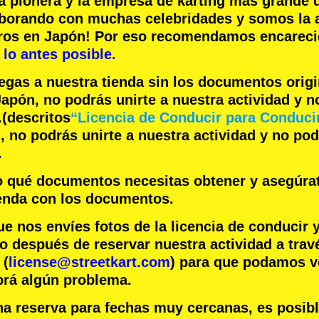
a pionera
y la
empresa de karting más grande
d
aborando con
muchas celebridades
y somos la
eros en Japón! Por eso recomendamos encare
lo antes posible.
legas a nuestra tienda sin los documentos orig
apón, no podrás unirte a nuestra actividad y 
.
(descritos
“Licencia de Conducir para Conduci
 no podrás unirte a nuestra actividad y no po
.
jo qué documentos necesitas obtener y asegúra
ienda con los documentos.
nos envíes fotos de la licencia de conducir 
o después de reservar nuestra actividad a trav
 (
license@streetkart.com
) para que podamos ve
brá algún problema.
na reserva para fechas muy cercanas, es posib