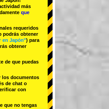
e Japón!
actividad más
cidamente
que
inales requeridos
no podrás obtener
r en Japón”
) para
drás obtener
te de que puedas
y los documentos
és de chat o
rificar con
le que no tengas