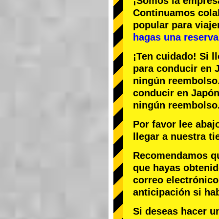
¡Somos la
empres
Continuamos col
popular
para viaj
hagas una reserva 
¡Ten cuidado! Si l
para conducir en J
ningún reembolso
conducir en Japón,
ningún reembolso
Por favor lee aba
llegar a nuestra t
Recomendamos que 
que hayas obtenid
correo electrónico
anticipación si ha
Si deseas hacer u