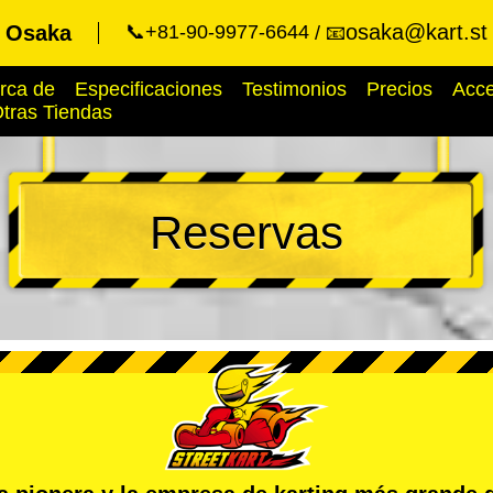
osaka@kart.st
t Osaka
📞+81-90-9977-6644
📧
rca de
Especificaciones
Testimonios
Precios
Acc
tras Tiendas
Reservas