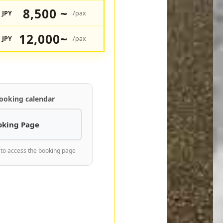
8,500 ~
JPY
/pax
12,000~
JPY
/pax
ooking calendar
oking Page
 to access the booking page